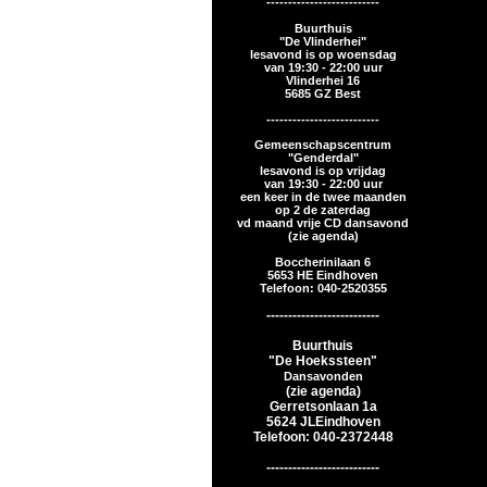
--------------------------
Buurthuis
"De Vlinderhei"
lesavond is op woensdag
van 19:30 - 22:00 uur
Vlinderhei 16
5685 GZ Best
--------------------------
Gemeenschapscentrum
"Genderdal"
lesavond is op vrijdag
van 19:30 - 22:00 uur
een keer in de twee maanden
op 2 de zaterdag
vd maand vrije CD dansavond
(zie agenda)
Boccherinilaan 6
5653 HE Eindhoven
Telefoon: 040-2520355
--------------------------
Buurthuis
"De Hoekssteen"
Dansavonden
(zie agenda)
Gerretsonlaan 1a
5624 JL
Eindhoven
Telefoon: 040-2372448
--------------------------